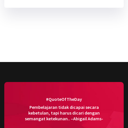
#QuoteOfTheDay
Pembelajaran tidak dicapai secara
kebetulan, tapi harus dicari dengan
semangat ketekunan.. –Abigail Adams-