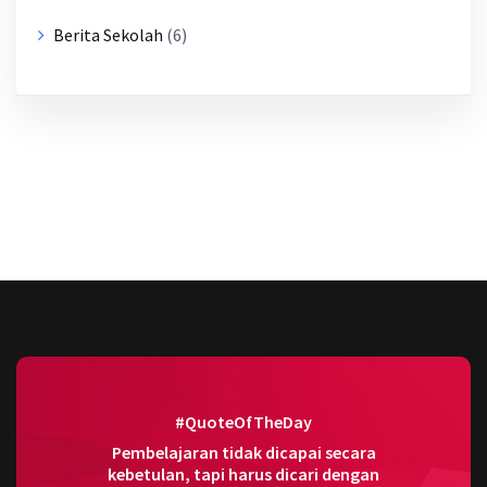
Berita Sekolah
(6)
#QuoteOfTheDay
Pembelajaran tidak dicapai secara
kebetulan, tapi harus dicari dengan